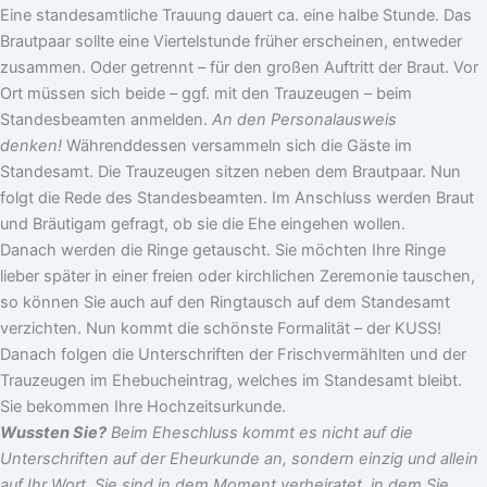
Eine standesamtliche Trauung dauert ca. eine halbe Stunde. Das
Brautpaar sollte eine Viertelstunde früher erscheinen, entweder
zusammen. Oder getrennt – für den großen Auftritt der Braut. Vor
Ort müssen sich beide – ggf. mit den Trauzeugen – beim
Standesbeamten anmelden.
An den Personalausweis
denken!
Währenddessen versammeln sich die Gäste im
Standesamt. Die Trauzeugen sitzen neben dem Brautpaar. Nun
folgt die Rede des Standesbeamten. Im Anschluss werden Braut
und Bräutigam gefragt, ob sie die Ehe eingehen wollen.
Danach werden die Ringe getauscht. Sie möchten Ihre Ringe
lieber später in einer freien oder kirchlichen Zeremonie tauschen,
so können Sie auch auf den Ringtausch auf dem Standesamt
verzichten. Nun kommt die schönste Formalität – der KUSS!
Danach folgen die Unterschriften der Frischvermählten und der
Trauzeugen im Ehebucheintrag, welches im Standesamt bleibt.
Sie bekommen Ihre Hochzeitsurkunde.
Wussten Sie?
Beim Eheschluss kommt es nicht auf die
Unterschriften auf der Eheurkunde an, sondern einzig und allein
auf Ihr Wort. Sie sind in dem Moment verheiratet, in dem Sie