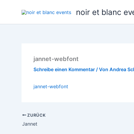
Zum
noir et blanc ev
Inhalt
springen
jannet-webfont
Schreibe einen Kommentar
/ Von
Andrea S
jannet-webfont
ZURÜCK
Jannet