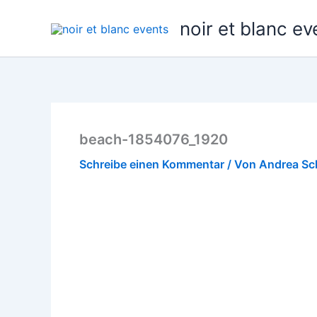
Zum
noir et blanc ev
Inhalt
springen
beach-1854076_1920
Schreibe einen Kommentar
/ Von
Andrea S