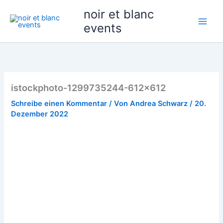
Zum
noir et blanc
Inhalt
events
springen
istockphoto-1299735244-612×612
Schreibe einen Kommentar
/ Von
Andrea Schwarz
/
20.
Dezember 2022